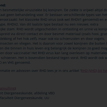
ond:
 besmettelijke virusziekte bij konijnen. De ziekte is vrijwel altijd d
taat geen behandeling voor. Er bestaan verschillende types van het
eroorzaakt: het klassieke RHD virus (ook wel RHDV1 genoemd) en 
ype, RHDV2. Van dit laatste type bestaat nu een nieuwe, extra
ijke stam. RHD wordt uitgescheiden in ontlasting en urine va koni
spreid via direct contact en door besmet materiaal (zoals hooi, gras
kking of het hok zelf), maar ook via schoenzolen en door vogels,
insecten en vliegen. Het is daarom voor zowel konijnen die buiten 
nen die binnen in huis leven erg belangrijk de konijnen zo goed mog
n door vaccinatie! Het RHD virus kan lang overleven op materiale
f schoenen. Het is bovendien bestand tegen vorst. RHD wordt ook 
D en VHS genoemd.
rmatie en adviezen over RHD lees je in ons artikel ‘
RHD (VHD) bij he
anvulling
)
eit Diergeneeskunde, afdeling VBD
faculteit Diergeneeskunde, UU