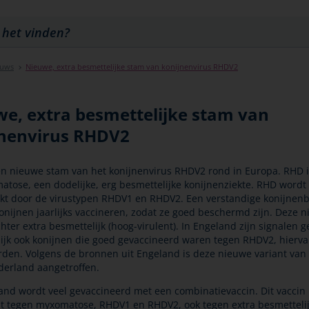
euws
Nieuwe, extra besmettelijke stam van konijnenvirus RHDV2
e, extra besmettelijke stam van
jnenvirus RHDV2
en nieuwe stam van het konijnenvirus RHDV2 rond in Europa. RHD i
atose, een dodelijke, erg besmettelijke konijnenziekte. RHD wordt
kt door de virustypen RHDV1 en RHDV2. Een verstandige konijnenb
 konijnen jaarlijks vaccineren, zodat ze goed beschermd zijn. Deze 
chter extra besmettelijk (hoog-virulent). In Engeland zijn signalen
ijk ook konijnen die goed gevaccineerd waren tegen RHDV2, hierva
rden. Volgens de bronnen uit Engeland is deze nieuwe variant va
derland aangetroffen.
and wordt veel gevaccineerd met een combinatievaccin. Dit vaccin
 tegen myxomatose, RHDV1 en RHDV2, ook tegen extra besmetteli