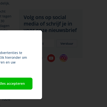
elijk.
echt
t tegen
Volg ons op social
 30
media of schrijf je in
 dagen
voor onze nieuwsbrief
sieke
chter
accin
Verstuur
dvertenties te
Klik hieronder om
ns
ren en uw
e
entueel
eeds
land
lles accepteren
 van RHD
accin.
or 100%
.