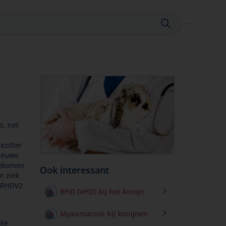
Sluiten
s, net
ezitter
nieuwe
 gekomen
Ook interessant
n ziek
n RHDV2
RHD (VHD) bij het konijn
Myxomatose bij konijnen
jke