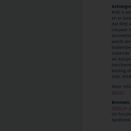
temperatuur in huis
Achtergr
Kanker bij huisdieren
RHD is een
Ouderdomskwalen
en er bes
dat RHD v
Overlijden en rouw
nieuwer t
Teken en door teken
besmettel
overgedragen ziekten
wordt ver
Therapietrouw
bodembede
stekende 
Titeren en vaccineren
als konij
Vergiftiging bij huisdieren
bescherme
kleding o
Vlooienbestrijding bij huisdieren
VHD, RVH
Vuurwerk
Meer info
Winter en kou
konijn
’.
Ziektekostenverzekering voor uw
huisdier
Bronnen:
RWAF
(+
a
UU facult
Apotheek 