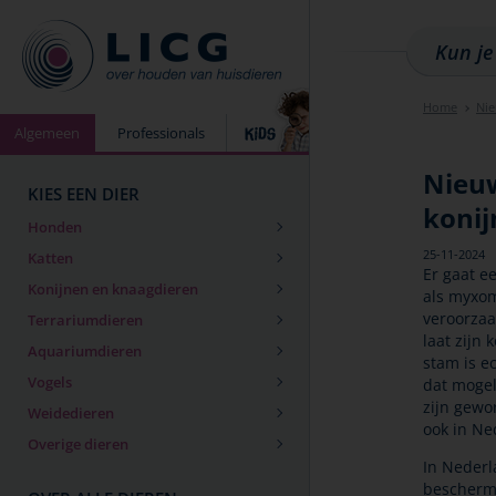
Home
Ni
Algemeen
Professionals
Nieuw
KIES EEN DIER
koni
Honden
25-11-2024
Katten
Er gaat e
Konijnen en knaagdieren
als myxom
veroorzaa
Terrariumdieren
laat zijn
Aquariumdieren
stam is e
Vogels
dat mogel
zijn gewo
Weidedieren
ook in Ne
Overige dieren
In Nederl
beschermt