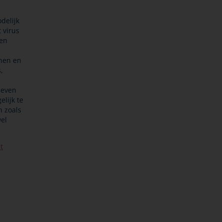
odelijk
 virus
een
jnen en
,
leven
elijk te
n zoals
wel
t