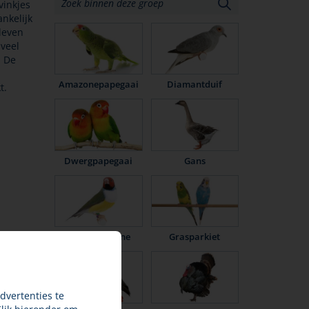
vinkjes
nkelijk
leven
 veel
. De
Amazonepapegaai
Diamantduif
kt.
Dwergpapegaai
Gans
Gouldamadine
Grasparkiet
dvertenties te