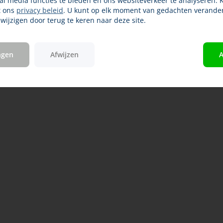
ial media functies te bieden en ons websiteverkeer te analyseren. 
t ons
privacy beleid
. U kunt op elk moment van gedachten verande
ijzigen door terug te keren naar deze site.
ngen
Afwijzen
A