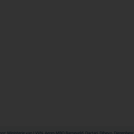
r: Ministerie van LVVN, Aeres MBO Barneveld, Dactari, Dibevo, Dierenbesch