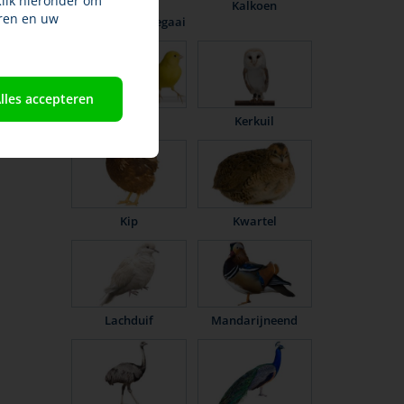
Klik hieronder om
Grijze
Kalkoen
ren en uw
roodstaartpapegaai
lles accepteren
Kanarie
Kerkuil
Kip
Kwartel
Lachduif
Mandarijneend