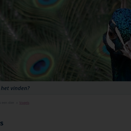
s een dier
Vogels
s