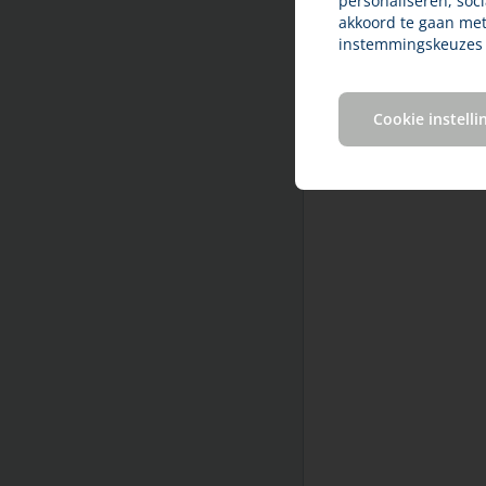
personaliseren, soc
temperatuur in huis
akkoord te gaan me
Kanker bij huisdieren
instemmingskeuzes w
Ouderdomskwalen
Overlijden en rouw
Cookie instelli
Teken en door teken
overgedragen ziekten
Therapietrouw
Titeren en vaccineren
Vergiftiging bij huisdieren
Vlooienbestrijding bij huisdieren
Vuurwerk
Winter en kou
Ziektekostenverzekering voor uw
huisdier