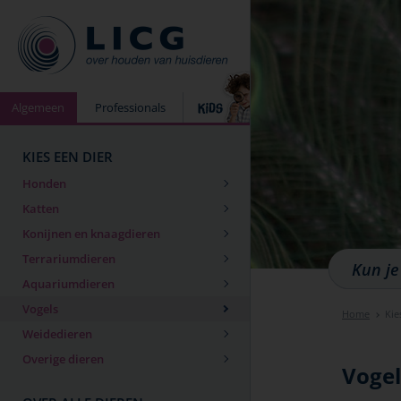
Algemeen
Professionals
KIES EEN DIER
Honden
Katten
Konijnen en knaagdieren
Terrariumdieren
Aquariumdieren
Vogels
Home
Kie
Weidedieren
Overige dieren
Vogel