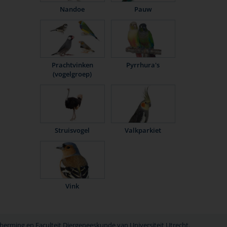
Nandoe
Pauw
Prachtvinken
Pyrrhura's
(vogelgroep)
Struisvogel
Valkparkiet
Vink
erming en Faculteit Diergeneeskunde van Universiteit Utrecht.