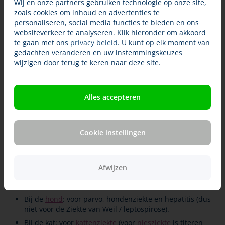
Wij en onze partners gebruiken technologie op onze site,
nog heel jong zijn, hebben ze nog antistoffen van hun
zoals cookies om inhoud en advertenties te
moeder in hun bloed. Hun eigen lichaam maakt nog geen
personaliseren, social media functies te bieden en ons
antistoffen aan. Het verschilt per pup en per kitten
websiteverkeer te analyseren. Klik hieronder om akkoord
wanneer die antistoffen van hun moeder uit het bloed
te gaan met ons
privacy beleid
. U kunt op elk moment van
zijn. Pas als ze bijna weg zijn, kan een vaccinatie goed
gedachten veranderen en uw instemmingskeuzes
werken. Dan gaat hun lichaam eigen antistoffen maken.
wijzigen door terug te keren naar deze site.
Omdat we niet precies weten hoe lang dat bij elk dier
duurt, krijgen puppy’s en kittens een paar vaccinaties kort
na elkaar.
Wilt u zeker weten dat die vaccinaties gewerkt hebben?
Alles accepteren
Dan kunt u tenminste 4 weken na de laatste puppy- of
kittenvaccinatie bloed laten afnemen voor een
titerbepaling. Zijn er genoeg antistoffen, dan kunt u
Cookie instellingen
daarna het vaccinatieschema volgen. Zijn er niet genoeg
antistoffen, dan moet uw dier nog een keer een vaccinatie
krijgen.
Afwijzen
Voor welke ziektes?
Titeren kan voor een paar ziektes:
Bij de
hond
: voor parvo, hondenziekte en hepatitis (dus
niet voor de Ziekte van Weil / leptospirose).
Bij de kat: voor
kattenziekte
(voor
niesziekte
is titeren