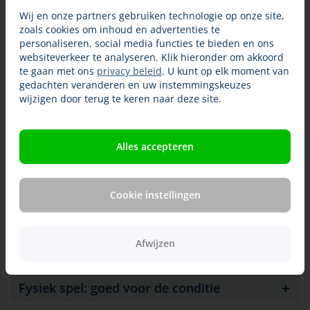
leest u meer over spelen, krijgt u ideeën voor spelletjes met
Wij en onze partners gebruiken technologie op onze site,
honden en leert u waar u op moet letten.
zoals cookies om inhoud en advertenties te
personaliseren, social media functies te bieden en ons
websiteverkeer te analyseren. Klik hieronder om akkoord
Veiligheid voorop
te gaan met ons
privacy beleid
. U kunt op elk moment van
gedachten veranderen en uw instemmingskeuzes
Bij het spelen met uw hond is veiligheid een
wijzigen door terug te keren naar deze site.
aandachtspunt. Dat geldt zowel voor uw eigen veiligheid
als voor die van de hond. Waar moet u zoal op letten?
Alles accepteren
Welk speelgoed
Waar
Cookie instellingen
Wanneer
Aan de lijn?
Afwijzen
Eigen veiligheid
Fysiek spel: goed voor de conditie