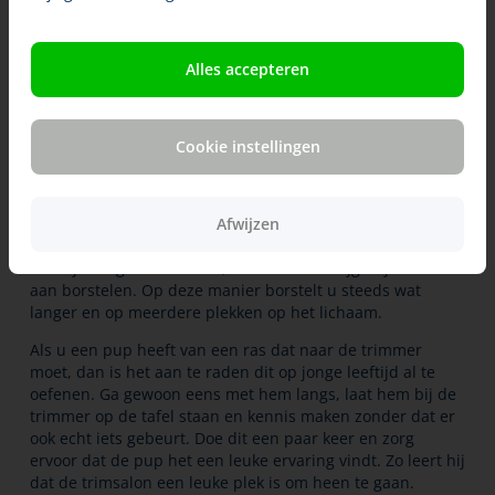
snoepje zodat het op de tafel staan een leuke gebeurtenis
wordt.
Als de hond rustig bij u staat en het prima vindt dat u
Alles accepteren
hem even aait, begint u met een paar stroken van de
borstel. Houd het kort en laat de hond niet in de borstel
bijten. Blijft hij rustig staan, beloon hem dan met uw stem
Cookie instellingen
en stop met de oefening. Protesteert hij, zorg er dan voor
dat hij blijft staan en stop pas als hij even rustig toelaat
dat u aait of borstelt. U wilt immers niet dat hij leert dat
zijn protesten ervoor zorgen dat u stopt! Een volgende
Afwijzen
keer zult u wat korter moeten oefenen zodat u voorkomt
dat hij zich gaat verzetten, want anders krijgt hij een hekel
aan borstelen. Op deze manier borstelt u steeds wat
langer en op meerdere plekken op het lichaam.
Als u een pup heeft van een ras dat naar de trimmer
moet, dan is het aan te raden dit op jonge leeftijd al te
oefenen. Ga gewoon eens met hem langs, laat hem bij de
trimmer op de tafel staan en kennis maken zonder dat er
ook echt iets gebeurt. Doe dit een paar keer en zorg
ervoor dat de pup het een leuke ervaring vindt. Zo leert hij
dat de trimsalon een leuke plek is om heen te gaan.