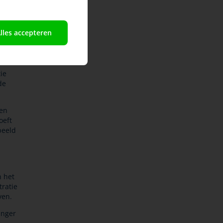
er het
lles accepteren
oopt via
ie
de
een
oeft
beeld
n het
tratie
ven.
anger