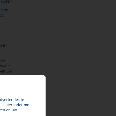
houden.
an de
RVO
n in
niet
uw dier
 van uw
se ppi,
i’s
koppeld
dvertenties te
regeld
Klik hieronder om
 en de
ren en uw