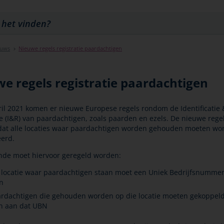
euws
Nieuwe regels registratie paardachtigen
e regels registratie paardachtigen
ril 2021 komen er nieuwe Europese regels rondom de Identificatie 
ie (I&R) van paardachtigen, zoals paarden en ezels. De nieuwe rege
dat alle locaties waar paardachtigen worden gehouden moeten wo
eerd.
nde moet hiervoor geregeld worden:
 locatie waar paardachtigen staan moet een Uniek Bedrijfsnumme
n
rdachtigen die gehouden worden op die locatie moeten gekoppel
n aan dat UBN