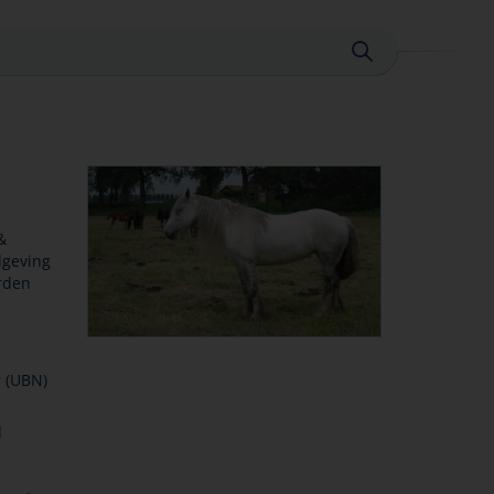
Sluiten
&
lgeving
rden
r (UBN)
d