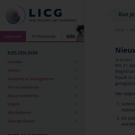
Home
Ni
Algemeen
Professionals
Nieuw
KIES EEN DIER
20-04-2021
Honden
Per 21 ap
Katten
Registrat
houdt in 
Konijnen en knaagdieren
geregistr
Terrariumdieren
Het volge
Aquariumdieren
Iedere
Vogels
hebbe
Weidedieren
De paa
Overige dieren
worde