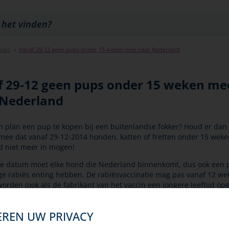
euws
Vanaf 29-12 geen pups onder 15 weken mee naar Nederland
 29-12 geen pups onder 15 weken me
 Nederland
n plan een pup te kopen bij een buitenlandse fokker? Houd er dan
mee dat vanaf 29-12-2014 honden, katten of fretten onder 15 weke
 niet meer in mogen!
e datum moet elke hond die Nederland binnenkomt, dus ook een 
ge rabiës enting hebben. De rabiësvaccinatie mag pas vanaf 12 we
orden (ook als de fabrikant van het vaccin een jongere leeftijd opg
 geldig 3 weken na het toedienen. De pup is dan inmiddels minste
 en mag dan pas de grens over.
EREN UW PRIVACY
oe was voor pups die uit EU landen naar Nederland kwamen een