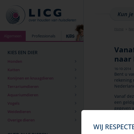
Home
Ni
Algemeen
Professionals
Vanaf
KIES EEN DIER
naar
Honden
16-10-2014
Katten
Bent u va
Konijnen en knaagdieren
rekening 
Nederland
Terrariumdieren
Aquariumdieren
Vanaf dez
een geldi
Vogels
gegeven w
Weidedieren
en is pas
weken oud
Overige dieren
WIJ RESPECT
Tot nog t