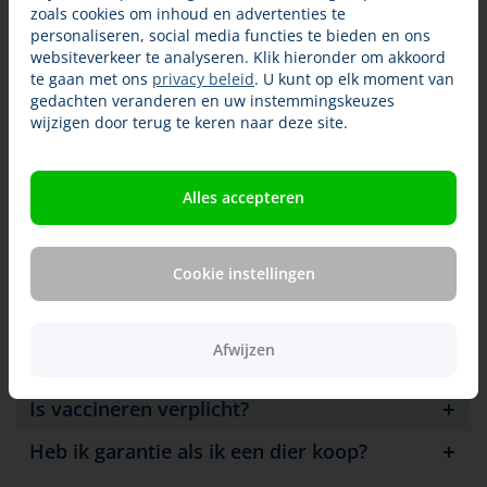
zoals cookies om inhoud en advertenties te
Bedrijfsmatige fokkers moeten een UBN hebben voor
personaliseren, social media functies te bieden en ons
bedrijfsmatige houders, andere fokkers krijgen een UBN
websiteverkeer te analyseren. Klik hieronder om akkoord
voor niet-bedrijfsmatige houders.
te gaan met ons
privacy beleid
. U kunt op elk moment van
gedachten veranderen en uw instemmingskeuzes
Chip- en registratieverplichting en een EU-
wijzigen door terug te keren naar deze site.
dierenpaspoort
Vakbekwaamheid
Alles accepteren
Besluit houders van dieren: algemene
wetgeving over fokken
Cookie instellingen
Besluit houders van dieren: wetgeving over
bedrijfsmatig fokken en verkopen
Afwijzen
Verboden ingrepen
Is vaccineren verplicht?
Heb ik garantie als ik een dier koop?