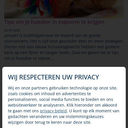
Tips om je huisdier in topvorm te krijgen
22-01-2025
Januari is traditiegetrouw de maand van de goede
voornemens. Het is tijd voor gezonder eten en meer bewegen.
Dieren met een ideaal lichaamsgewicht hebben een grotere
kans op een fijner en langer leven. Daarom geven we je tips
om je huisdier in topvor...
Lees verder
WIJ RESPECTEREN UW PRIVACY
Wij en onze partners gebruiken technologie op onze site,
zoals cookies om inhoud en advertenties te
personaliseren, social media functies te bieden en ons
websiteverkeer te analyseren. Klik hieronder om akkoord
te gaan met ons
privacy beleid
. U kunt op elk moment van
gedachten veranderen en uw instemmingskeuzes
wijzigen door terug te keren naar deze site.