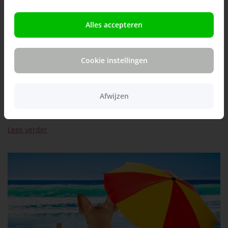
Alles accepteren
Zo weet je of jouw dier goed op gewicht is!
Cookie instellingen
13-01-2025
Een gezond gewicht is belangrijk voor je dier. Maar hoe weet
je of jouw dier goed op gewicht is, of dat er misschien wel wat
af (of bij) kan? Wij hebben daarvoor een handig hulpmiddel:
Afwijzen
de maat-o-meters. Waarom is overgewicht soms lastig te
herkennen?...
Lees verder