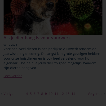
Als je dier bang is voor vuurwerk
09-12-2024
Voor heel veel dieren is het jaarlijkse vuurwerk rondom de
jaarwisseling doodeng. Die angst kan grote gevolgen hebben
voor onze huisdieren en is ook heel vervelend voor hun
eigenaar. Hoe help je jouw dier zo goed mogelijk? Waarom
zijn dieren bang voo...
Lees verder
Vorige
4
5
6
7
8
9
10
11
12
13
14
Volgende