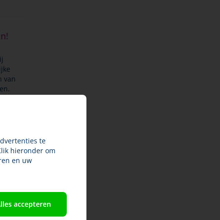
jn!
ij
jke
n van
en.
dvertenties te
Klik hieronder om
oek
ren en uw
ar een
lles accepteren