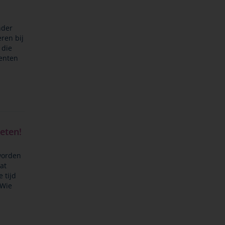
nder
ren bij
 die
denten
eten!
worden
at
 tijd
 Wie