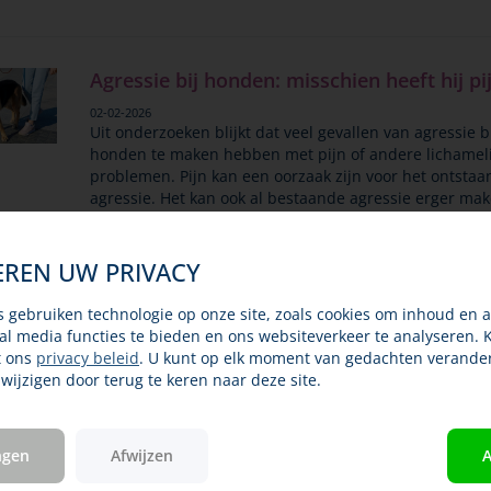
Agressie bij honden: misschien heeft hij pi
02-02-2026
Uit onderzoeken blijkt dat veel gevallen van agressie b
honden te maken hebben met pijn of andere lichameli
problemen. Pijn kan een oorzaak zijn voor het ontstaa
agressie. Het kan ook al bestaande agressie erger mak
Helaas wordt dit niet...
Lees verder
EREN UW PRIVACY
s gebruiken technologie op onze site, zoals cookies om inhoud en a
ial media functies te bieden en ons websiteverkeer te analyseren. 
Kortsnuitige puppy’s gezocht voor onderz
t ons
privacy beleid
. U kunt op elk moment van gedachten verande
ijzigen door terug te keren naar deze site.
naar schedelontwikkeling
19-01-2026
Honden met een korte snuit zijn al jaren populair. Ma
ngen
Afwijzen
A
té korte snuit kan gezondheidsproblemen geven. Het
Expertisecentrum Genetica Diergeneeskunde van de