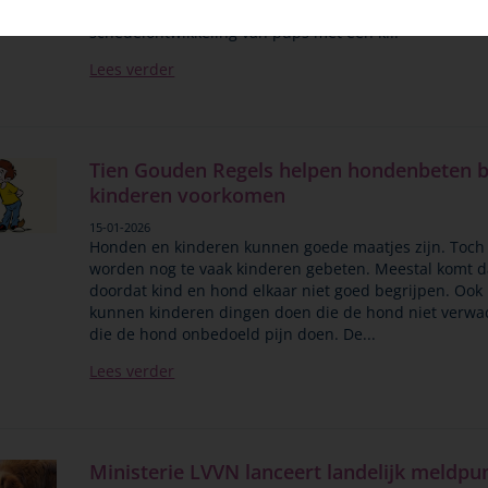
Universiteit Utrecht start nu een onderzoek naar de
schedelontwikkeling van pups met een k...
Lees verder
Tien Gouden Regels helpen hondenbeten b
kinderen voorkomen
15-01-2026
Honden en kinderen kunnen goede maatjes zijn. Toch
worden nog te vaak kinderen gebeten. Meestal komt d
doordat kind en hond elkaar niet goed begrijpen. Ook
kunnen kinderen dingen doen die de hond niet verwac
die de hond onbedoeld pijn doen. De...
Lees verder
Ministerie LVVN lanceert landelijk meldpu