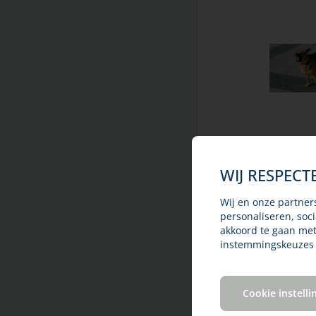
temperatuur in huis
Kanker bij huisdieren
Ouderdomskwalen
Overlijden en rouw
Teken en door teken
overgedragen ziekten
Therapietrouw
Titeren en vaccineren
Vergiftiging bij huisdieren
WIJ RESPECT
Vlooienbestrijding bij huisdieren
Vuurwerk
Wij en onze partner
Winter en kou
personaliseren, soc
akkoord te gaan me
Ziektekostenverzekering voor uw
instemmingskeuzes w
huisdier
Cookie instelli