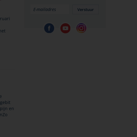
Verstuur
ruari
het
e
gebit
pijn en
enZo