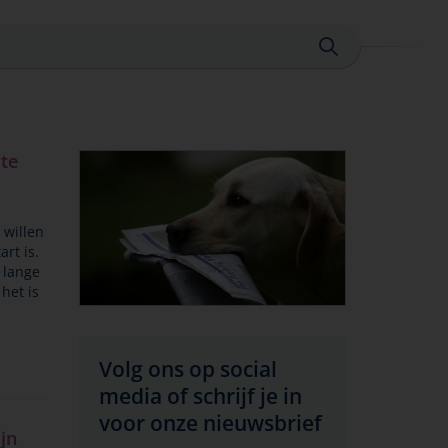
Sluiten
ste
willen
rt is.
 lange
 het is
Volg ons op social
media of schrijf je in
voor onze nieuwsbrief
jn