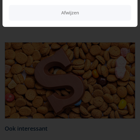
Meer over giftige voedingsmiddelen lees je in
Vergiftiging bij
Afwijzen
huisdieren
Ook interessant