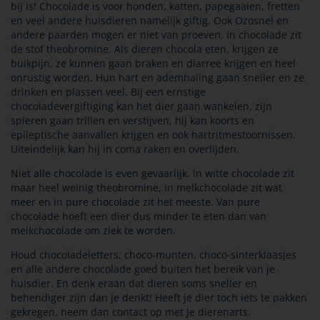
bij is! Chocolade is voor honden, katten, papegaaien, fretten
en veel andere huisdieren namelijk giftig. Ook Ozosnel en
andere paarden mogen er niet van proeven. In chocolade zit
de stof theobromine. Als dieren chocola eten, krijgen ze
buikpijn, ze kunnen gaan braken en diarree krijgen en heel
onrustig worden. Hun hart en ademhaling gaan sneller en ze
drinken en plassen veel. Bij een ernstige
chocoladevergiftiging kan het dier gaan wankelen, zijn
spieren gaan trillen en verstijven, hij kan koorts en
epileptische aanvallen krijgen en ook hartritmestoornissen.
Uiteindelijk kan hij in coma raken en overlijden.
Niet alle chocolade is even gevaarlijk. In witte chocolade zit
maar heel weinig theobromine, in melkchocolade zit wat
meer en in pure chocolade zit het meeste. Van pure
chocolade hoeft een dier dus minder te eten dan van
melkchocolade om ziek te worden.
Houd chocoladeletters, choco-munten, choco-sinterklaasjes
en alle andere chocolade goed buiten het bereik van je
huisdier. En denk eraan dat dieren soms sneller en
behendiger zijn dan je denkt! Heeft je dier toch iets te pakken
gekregen, neem dan contact op met je dierenarts.