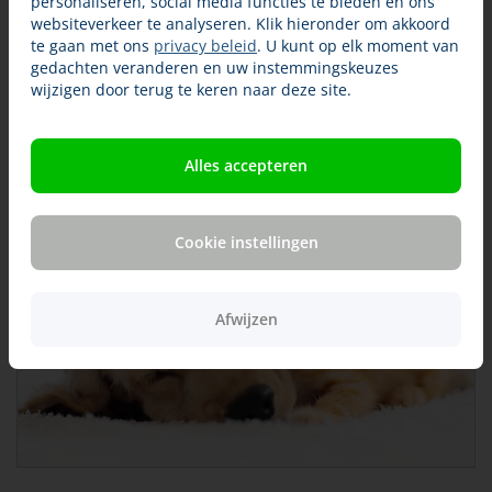
personaliseren, social media functies te bieden en ons
huisdieren. Samen met dierenartsen, paraveterinairen en
websiteverkeer te analyseren. Klik hieronder om akkoord
dierenspeciaalzaken wordt in april extra aandacht besteed
te gaan met ons
privacy beleid
. U kunt op elk moment van
aan goede voorlichting.
gedachten veranderen en uw instemmingskeuzes
Meer weten en handige tips? Kijk op:
wijzigen door terug te keren naar deze site.
www.maandvandeparasiet.nl
Alles accepteren
Cookie instellingen
Afwijzen