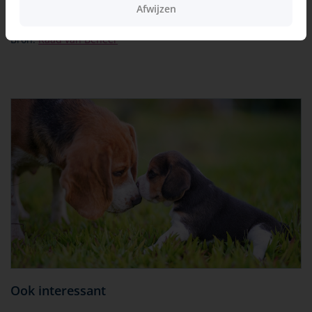
Bull Terriër. De Foknormen zijn te vinden op de
website van
Afwijzen
de Raad van Beheer
.
Bron:
Raad van Beheer
Ook interessant