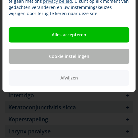
te gaan met ons
privacy beleid
. U kunt op elk moment van
gedachten veranderen en uw instemmingskeuzes
Elleboogdysplasie
wijzigen door terug te keren naar deze site.
Entropion
Epilepsie
Alles accepteren
Glaucoom
Cookie instellingen
Hemofilie
Hernia nucleus pulposis
Afwijzen
Heupdysplasie
Intertrigo
Keratoconjunctivitis sicca
Koperstapeling
Larynx paralyse