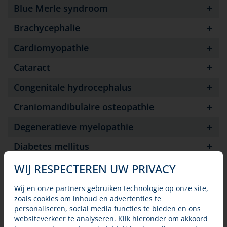
Blue Merle syndroom
Brachycephalie
Cardiomyopathie
Cataract
Congenitale hydrocephalus
Craniomandibulaire osteopathie
Degeneratieve myelopathie
Diabetes mellitus
Distichiasis
WIJ RESPECTEREN UW PRIVACY
Duitse herder pyodermie (GSP)
Wij en onze partners gebruiken technologie op onze site,
zoals cookies om inhoud en advertenties te
Ectopische ureteren
personaliseren, social media functies te bieden en ons
websiteverkeer te analyseren. Klik hieronder om akkoord
Ectropion