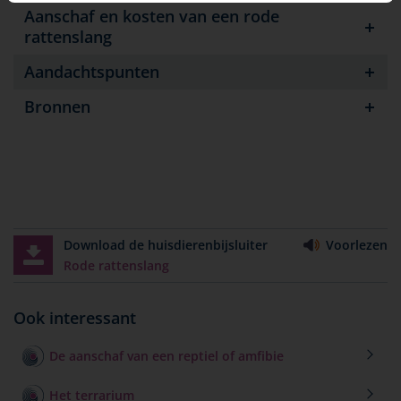
Aanschaf en kosten van een rode
rattenslang
Aandachtspunten
Bronnen
Download de huisdierenbijsluiter
Voorlezen
Rode rattenslang
Ook interessant
De aanschaf van een reptiel of amfibie
Het terrarium