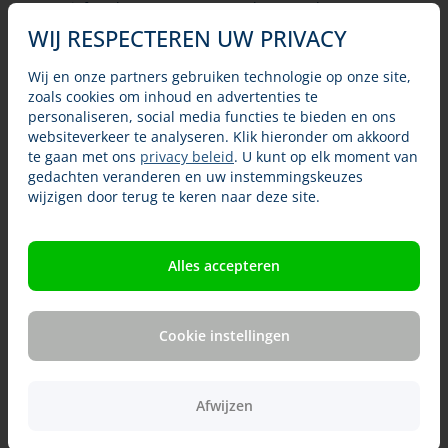
agressief. Ze kunnen zo’n 150 cm lang worden en soms
nog langer.
WIJ RESPECTEREN UW PRIVACY
Een rattenslang wordt in gevangenschap vaak tenminste
Wij en onze partners gebruiken technologie op onze site,
15 jaar oud, maar er zijn ook exemplaren bekend van 25
zoals cookies om inhoud en advertenties te
jaar.
personaliseren, social media functies te bieden en ons
websiteverkeer te analyseren. Klik hieronder om akkoord
Verschillende varianten
te gaan met ons
privacy beleid
. U kunt op elk moment van
gedachten veranderen en uw instemmingskeuzes
Van nature
wijzigen door terug te keren naar deze site.
Huisvesting van een rode rattenslang
Alles accepteren
Rode rattenslangen verzorgen en hanteren
Voeding voor rode rattenslangen
Cookie instellingen
Voortplanting
Ziekten en aandoeningen
Afwijzen
Benodigde ervaring