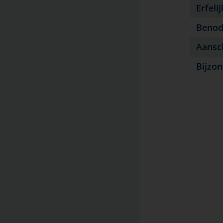
temperatuur in huis
Erfeli
Kanker bij huisdieren
Benod
Ouderdomskwalen
Overlijden en rouw
Aansc
Teken en door teken
Bijzo
overgedragen ziekten
Therapietrouw
Titeren en vaccineren
Vergiftiging bij huisdieren
Vlooienbestrijding bij huisdieren
Vuurwerk
Winter en kou
Ziektekostenverzekering voor uw
huisdier