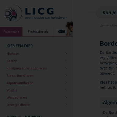
Home
Kie
Algemeen
Professionals
Bord
KIES EEN DIER
De Bordea
Honden
erg gehech
Katten
beweging 
over zijn
Konijnen en knaagdieren
opvoedt.
Terrariumdieren
Kies het 
Aquariumdieren
het ras is
Vogels
Weidedieren
Algem
Overige dieren
De Bord