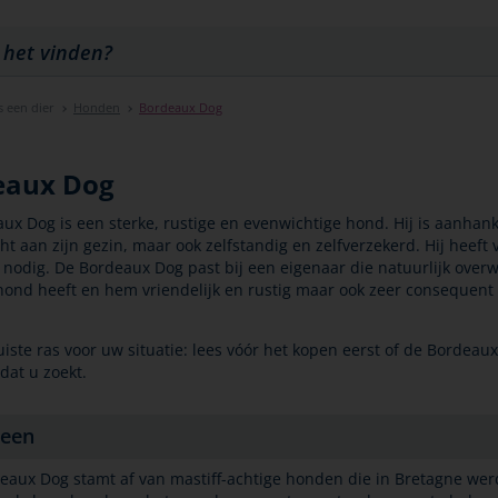
s een dier
Honden
Bordeaux Dog
eaux Dog
ux Dog is een sterke, rustige en evenwichtige hond. Hij is aanhank
t aan zijn gezin, maar ook zelfstandig en zelfverzekerd. Hij heeft v
nodig. De Bordeaux Dog past bij een eigenaar die natuurlijk overw
 hond heeft en hem vriendelijk en rustig maar ook zeer consequent
juiste ras voor uw situatie: lees vóór het kopen eerst of de Bordeau
 dat u zoekt.
een
eaux Dog stamt af van mastiff-achtige honden die in Bretagne we