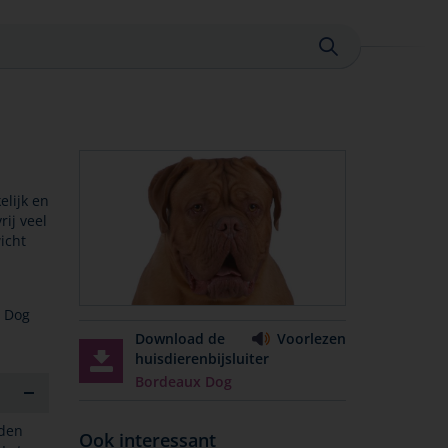
Sluiten
elijk en
rij veel
icht
x Dog
Download de
Voorlezen
huisdierenbijsluiter
Bordeaux Dog
rden
Ook interessant