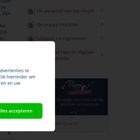
 Later
 en
De aanschaf van een hond
 Zijn
De puppy-checklist
der
 20e
de
Chippen en registreren
 veel
Wekelijkse tips: de digitale
puppykalender
dvertenties te
Klik hieronder om
ren en uw
lles accepteren
Schrijf je in!