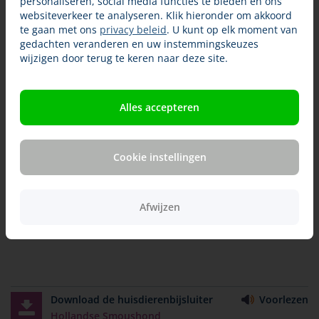
personaliseren, social media functies te bieden en ons
websiteverkeer te analyseren. Klik hieronder om akkoord
Een Hollandse Smoushond verzorgen
te gaan met ons
privacy beleid
. U kunt op elk moment van
Beweging en activiteiten
gedachten veranderen en uw instemmingskeuzes
wijzigen door terug te keren naar deze site.
Socialisatie en opvoeding
Erfelijke ziekten bij de Hollandse
Alles accepteren
Smoushond
Benodigde ervaring
Cookie instellingen
Aanschaf en kosten van een Hollandse
Smoushond
Afwijzen
Download de huisdierenbijsluiter
Voorlezen
Hollandse Smoushond