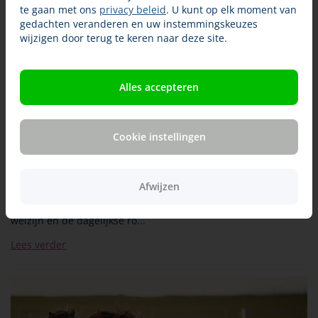
te gaan met ons
privacy beleid
. U kunt op elk moment van
gedachten veranderen en uw instemmingskeuzes
wijzigen door terug te keren naar deze site.
Alles accepteren
Huisdieren dragen bij aan welzijn van hun
eigenaren
Cookie instellingen
13-05-2026
Huisdieren zijn voor veel mensen meer dan alleen
gezelschap. Uit het Petpopulatieonderzoek 2026 van Ipsos
Afwijzen
I&O, uitgevoerd in opdracht van Dibevo en NVG, blijkt dat
huisdieren op verschillende manieren bijdragen aan het
welzijn en de dagelijkse ro...
Lees verder