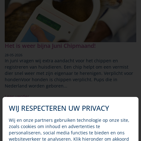
Het is weer bijna Juni Chipmaand!
28-05-2026
In juni vragen wij extra aandacht voor het chippen en
registreren van huisdieren. Een chip helpt om een vermist
dier snel weer met zijn eigenaar te herenigen. Verplicht voor
hondenVoor honden is chippen verplicht. Pups die in
Nederland worden geboren...
Lees verder
WIJ RESPECTEREN UW PRIVACY
Wij en onze partners gebruiken technologie op onze site,
zoals cookies om inhoud en advertenties te
personaliseren, social media functies te bieden en ons
websiteverkeer te analyseren. Klik hieronder om akkoord