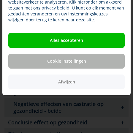
Effecten van castratie op gezondheid
websiteverkeer te analyseren. Klik hieronder om akkoord
te gaan met ons
privacy beleid
. U kunt op elk moment van
Welke positieve effecten heeft castratie
gedachten veranderen en uw instemmingskeuzes
op gezondheid - reu
wijzigen door terug te keren naar deze site.
Welke positieve effecten heeft castratie
op gezondheid - teef
Alles accepteren
Welke positieve effecten heeft castratie
op gezondheid - beide
Cookie instellingen
Negatieve effecten van castratie op
gezondheid - reu
Afwijzen
Negatieve effecten van castratie op
gezondheid - teef
Negatieve effecten van castratie op
gezondheid - beide
Conclusie effect op gezondheid