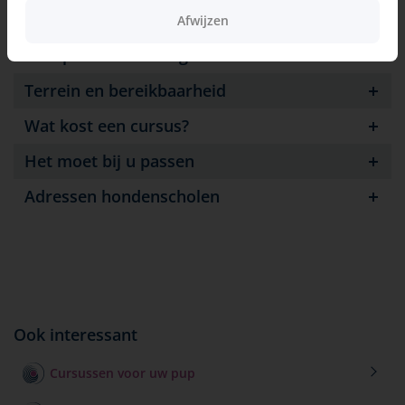
Inhoud
Afwijzen
Groepssamenstelling
Terrein en bereikbaarheid
Wat kost een cursus?
Het moet bij u passen
Adressen hondenscholen
Ook interessant
Cursussen voor uw pup