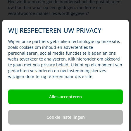
Hoe vindt u nu een goede hondenschool die past bij u en
uw hond en waar op een gedegen, moderne en
verantwoorde manier les wordt gegeven?
U kunt in eerste instantie zoeken naar een hondenschool
WIJ RESPECTEREN UW PRIVACY
bij u in de buurt door te zoeken in het telefoonboek,
gouden gids of via een zoekmachine op internet. Ook uw
dierenarts kan u misschien helpen aan goede adressen.
Wij en onze partners gebruiken technologie op onze site,
Hieronder vindt u een aantal organisaties waarbij
zoals cookies om inhoud en advertenties te
hondenscholen zijn aangesloten. Bij het uitzoeken van
personaliseren, social media functies te bieden en ons
een hondenschool is er een aantal zaken om op te letten:
websiteverkeer te analyseren. Klik hieronder om akkoord
te gaan met ons
privacy beleid
. U kunt op elk moment van
gedachten veranderen en uw instemmingskeuzes
Zijn de instructeurs gediplomeerd?
wijzigen door terug te keren naar deze site.
Zijn de gebruikte methodes diervriendelijk?
Wordt de training afgestemd op u en uw
Alles accepteren
hond?
Hoe groot zijn de groepen?
Cookie instellingen
Werkwijze