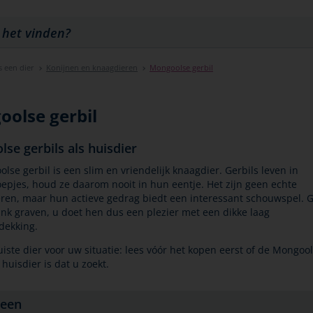
s een dier
Konijnen en knaagdieren
Mongoolse gerbil
olse gerbil
se gerbils als huisdier
lse gerbil is een slim en vriendelijk knaagdier. Gerbils leven in
oepjes, houd ze daarom nooit in hun eentje. Het zijn geen echte
eren, maar hun actieve gedrag biedt een interessant schouwspel. G
ink graven, u doet hen dus een plezier met een dikke laag
ekking.
juiste dier voor uw situatie: lees vóór het kopen eerst of de Mongoo
 huisdier is dat u zoekt.
een