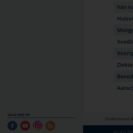
temperatuur in huis
Van n
Kanker bij huisdieren
Ouderdomskwalen
Huisv
Overlijden en rouw
Mongo
Teken en door teken
overgedragen ziekten
Voedi
Therapietrouw
Voort
Titeren en vaccineren
Ziekt
Vergiftiging bij huisdieren
Vlooienbestrijding bij huisdieren
Benod
Vuurwerk
Aansc
Winter en kou
Ziektekostenverzekering voor uw
huisdier
VOLG ONS OP
Ondersteund doo
© LICG 20