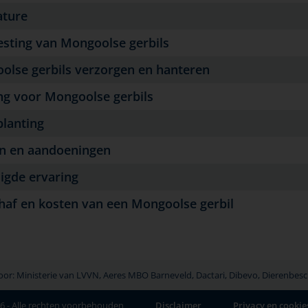
ature
esting van Mongoolse gerbils
olse gerbils verzorgen en hanteren
ng voor Mongoolse gerbils
planting
en en aandoeningen
igde ervaring
haf en kosten van een Mongoolse gerbil
r: Ministerie van LVVN, Aeres MBO Barneveld, Dactari, Dibevo, Dierenbesch
26
- Alle rechten voorbehouden
Disclaimer
Privacy en cookie