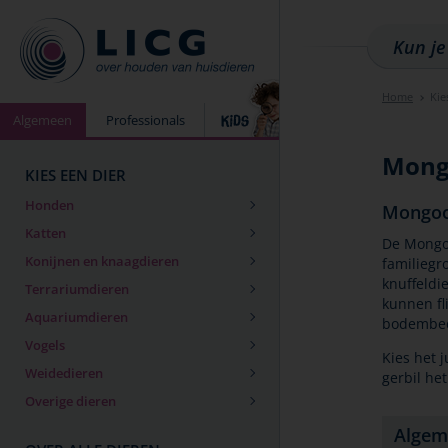
Home
Kie
Algemeen
Professionals
Mongo
KIES EEN DIER
Honden
Mongool
Katten
De Mongoo
Konijnen en knaagdieren
familiegr
knuffeldi
Terrariumdieren
kunnen fl
Aquariumdieren
bodembed
Vogels
Kies het 
Weidedieren
gerbil het
Overige dieren
Algem