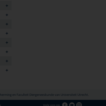
erming en Faculteit Diergeneeskunde van Universiteit Utrecht.
s
Volg ons op