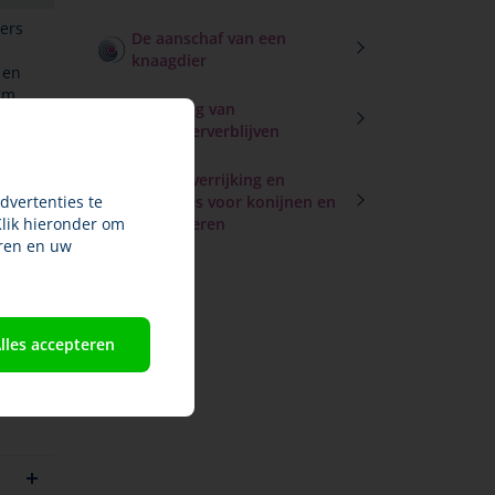
ners
De aanschaf van een
knaagdier
 en
am
Inrichting van
nk.
knaagdierverblijven
, de
Voedselverrijking en
erbil
dvertenties te
spelletjes voor konijnen en
en en
Klik hieronder om
knaagdieren
op de
ren en uw
op
rmee
e het
rt
lles accepteren
der
tot