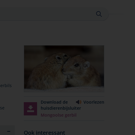
Sluiten
erbils
Download de
Voorlezen
lse
huisdierenbijsluiter
Mongoolse gerbil
Ook interessant