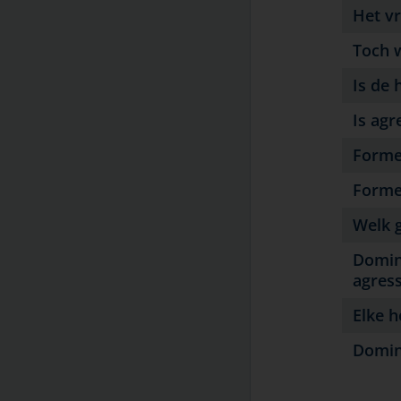
temperatuur in huis
Het v
Kanker bij huisdieren
Toch 
Ouderdomskwalen
Overlijden en rouw
Is de 
Teken en door teken
Is agr
overgedragen ziekten
Therapietrouw
Forme
Titeren en vaccineren
Forme
Vergiftiging bij huisdieren
Vlooienbestrijding bij huisdieren
Welk g
Vuurwerk
Domina
Winter en kou
agress
Ziektekostenverzekering voor uw
huisdier
Elke h
Domin