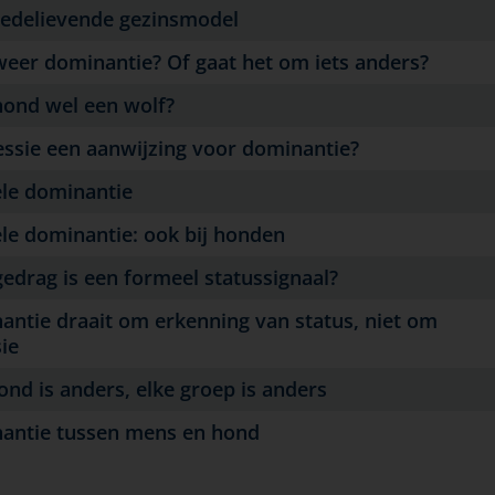
redelievende gezinsmodel
weer dominantie? Of gaat het om iets anders?
hond wel een wolf?
essie een aanwijzing voor dominantie?
le dominantie
le dominantie: ook bij honden
edrag is een formeel statussignaal?
ntie draait om erkenning van status, niet om
ie
ond is anders, elke groep is anders
antie tussen mens en hond