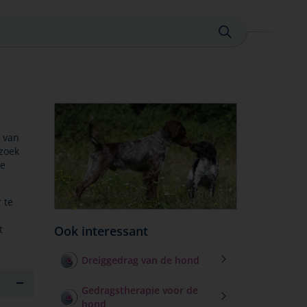
Sluiten
 van
zoek
te
 te
t
Ook interessant
Dreiggedrag van de hond
Gedragstherapie voor de
hond