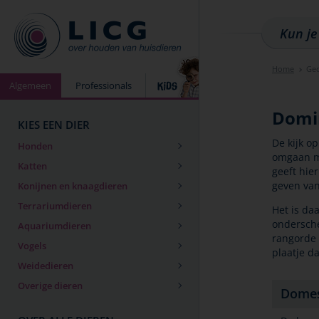
Home
Ged
Algemeen
Professionals
Domin
KIES EEN DIER
De kijk o
Honden
omgaan me
Katten
geeft hier
geven van
Konijnen en knaagdieren
Terrariumdieren
Het is da
ondersche
Aquariumdieren
rangorde 
Vogels
plaatje da
Weidedieren
Overige dieren
Domes