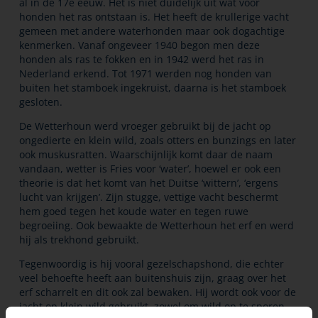
al in de 17e eeuw. Het is niet duidelijk uit wat voor
honden het ras ontstaan is. Het heeft de krullerige vacht
gemeen met andere waterhonden maar ook dogachtige
kenmerken. Vanaf ongeveer 1940 begon men deze
honden als ras te fokken en in 1942 werd het ras in
Nederland erkend. Tot 1971 werden nog honden van
buiten het stamboek ingekruist, daarna is het stamboek
gesloten.
De Wetterhoun werd vroeger gebruikt bij de jacht op
ongedierte en klein wild, zoals otters en bunzings en later
ook muskusratten. Waarschijnlijk komt daar de naam
vandaan, wetter is Fries voor ‘water’, hoewel er ook een
theorie is dat het komt van het Duitse ‘wittern’, ‘ergens
lucht van krijgen’. Zijn stugge, vettige vacht beschermt
hem goed tegen het koude water en tegen ruwe
begroeiing. Ook bewaakte de Wetterhoun het erf en werd
hij als trekhond gebruikt.
Tegenwoordig is hij vooral gezelschapshond, die echter
veel behoefte heeft aan buitenshuis zijn, graag over het
erf scharrelt en dit ook zal bewaken. Hij wordt ook voor de
jacht op klein wild gebruikt, zowel om wild op te sporen