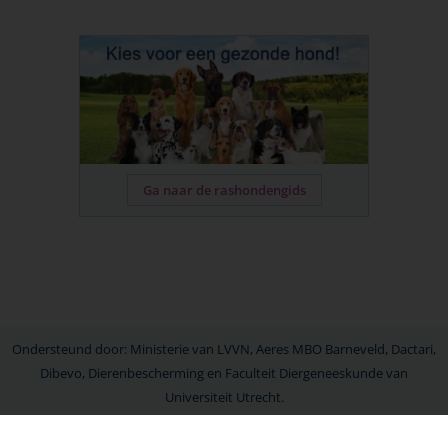
Ga naar de rashondengids
Ondersteund door: Ministerie van LVVN, Aeres MBO Barneveld, Dactari,
Dibevo, Dierenbescherming en Faculteit Diergeneeskunde van
Universiteit Utrecht.
© LICG 2026
Disclaimer
Privacy en cookies