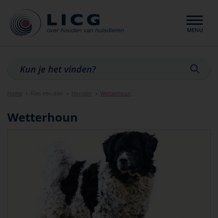
MENU
Sluiten
Home
Kies een dier
Honden
Wetterhoun
Wetterhoun