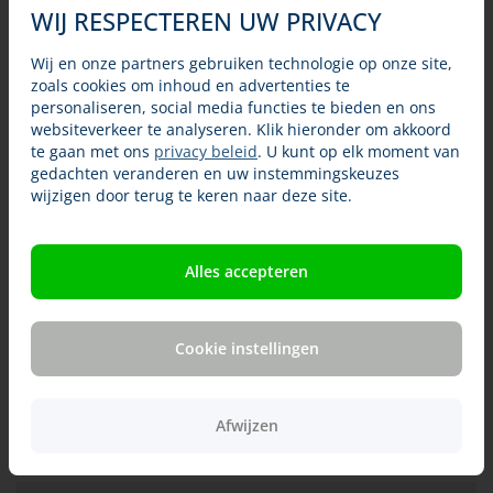
als om het te apporteren na het schot en om
WIJ RESPECTEREN UW PRIVACY
aangeschoten wild te zoeken. Ook wordt hij ingezet bij
bestrijding van muskusratten.
Wij en onze partners gebruiken technologie op onze site,
zoals cookies om inhoud en advertenties te
De Wetterhoun hoort tot rasgroep 8, ‘Retrievers, Spaniels
personaliseren, social media functies te bieden en ons
en Waterhonden’.
websiteverkeer te analyseren. Klik hieronder om akkoord
Deze honden worden gemiddeld zo’n tien tot elf jaar oud.
te gaan met ons
privacy beleid
. U kunt op elk moment van
gedachten veranderen en uw instemmingskeuzes
wijzigen door terug te keren naar deze site.
Uiterlijk van een Wetterhoun
Karakter
Alles accepteren
Een Wetterhoun verzorgen
Beweging en activiteiten
Cookie instellingen
Socialisatie en opvoeding
Erfelijke ziekten bij de Wetterhoun
Afwijzen
Benodigde ervaring