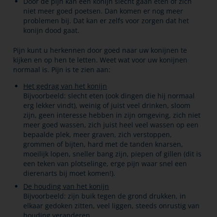
Door de pijn kan een konijn slecht gaan eten of zich
niet meer goed poetsen. Dan komen er nog meer
problemen bij. Dat kan er zelfs voor zorgen dat het
konijn dood gaat.
Pijn kunt u herkennen door goed naar uw konijnen te
kijken en op hen te letten. Weet wat voor uw konijnen
normaal is. Pijn is te zien aan:
Het gedrag van het konijn
Bijvoorbeeld: slecht eten (ook dingen die hij normaal
erg lekker vindt), weinig of juist veel drinken, sloom
zijn, geen interesse hebben in zijn omgeving, zich niet
meer goed wassen, zich juist heel veel wassen op een
bepaalde plek, meer graven, zich verstoppen,
grommen of bijten, hard met de tanden knarsen,
moeilijk lopen, sneller bang zijn, piepen of gillen (dit is
een teken van plotselinge, erge pijn waar snel een
dierenarts bij moet komen!).
De houding van het konijn
Bijvoorbeeld: zijn buik tegen de grond drukken, in
elkaar gedoken zitten, veel liggen, steeds onrustig van
houding veranderen.