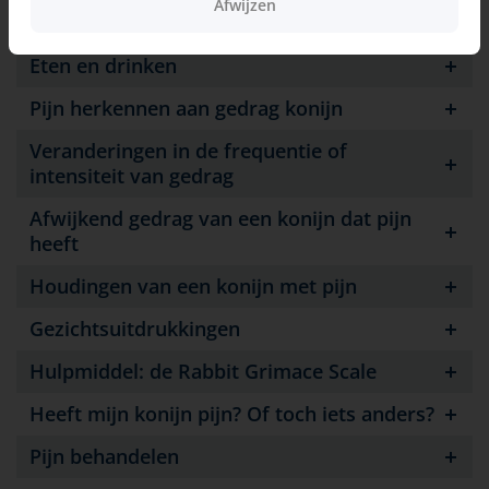
Afwijzen
Hartslag en ademhaling
Eten en drinken
Pijn herkennen aan gedrag konijn
Veranderingen in de frequentie of
intensiteit van gedrag
Afwijkend gedrag van een konijn dat pijn
heeft
Houdingen van een konijn met pijn
Gezichtsuitdrukkingen
Hulpmiddel: de Rabbit Grimace Scale
Heeft mijn konijn pijn? Of toch iets anders?
Pijn behandelen