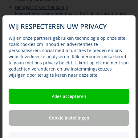
Het gezicht van het konijn
Bijvoorbeeld: ogen helemaal of half dicht, uitpuilende
ogen, wangen plat (alsof hij ze een beetje intrekt), neus
WIJ RESPECTEREN UW PRIVACY
gespannen (de neus lijkt spits en smal, de neusgaten
maken een V-vorm in plaats van een U-vorm), oren
plat. Verderop in dit artikel staan plaatjes met
Wij en onze partners gebruiken technologie op onze site,
voorbeelden: de Rabbit Grimace Scale.
zoals cookies om inhoud en advertenties te
personaliseren, social media functies te bieden en ons
websiteverkeer te analyseren. Klik hieronder om akkoord
Als u denkt dat uw konijn pijn heeft, ga dan naar de
te gaan met ons
privacy beleid
. U kunt op elk moment van
dierenarts! Het is belangrijk dat hij pijnstillers krijgt die
gedachten veranderen en uw instemmingskeuzes
geschikt zijn voor een konijn. Ook moet gekeken worden
wijzigen door terug te keren naar deze site.
waardoor het konijn pijn heeft en of daar iets aan gedaan
kan worden.
Als een konijn veel pijn heeft en minder gaat eten, dan
Alles accepteren
kan het snel mis gaan. Wacht dan niet met naar een
dierenarts gaan, ook al is het avond of weekend.
Cookie instellingen
Wat is pijn?
Signalen van pijn