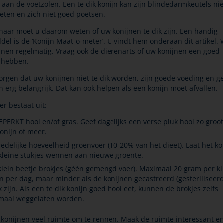
aan de voetzolen. Een te dik konijn kan zijn blindedarmkeutels nie
eten en zich niet goed poetsen.
enaar moet u daarom weten of uw konijnen te dik zijn. Een handig
del is de ‘Konijn Maat-o-meter’. U vindt hem onderaan dit artikel.
jnen regelmatig. Vraag ook de dierenarts of uw konijnen een goed
 hebben.
orgen dat uw konijnen niet te dik worden, zijn goede voeding en 
 erg belangrijk. Dat kan ook helpen als een konijn moet afvallen.
r bestaat uit:
PERKT hooi en/of gras. Geef dagelijks een verse pluk hooi zo groot
konijn of meer.
redelijke hoeveelheid groenvoer (10-20% van het dieet). Laat het ko
kleine stukjes wennen aan nieuwe groente.
klein beetje brokjes (géén gemengd voer). Maximaal 20 gram per ki
jn per dag, maar minder als de konijnen gecastreerd (gesteriliseerd
k zijn. Als een te dik konijn goed hooi eet, kunnen de brokjes zelfs
maal weggelaten worden.
 konijnen veel ruimte om te rennen. Maak de ruimte interessant en