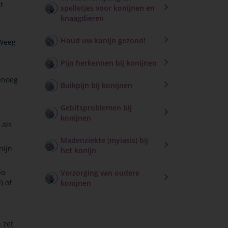
t
spelletjes voor konijnen en
knaagdieren
Houd uw konijn gezond!
 Weeg
Pijn herkennen bij konijnen
genoeg
Buikpijn bij konijnen
Gebitsproblemen bij
konijnen
 als
Madenziekte (myiasis) bij
nijn
het konijn
lo
Verzorging van oudere
) of
konijnen
 zet