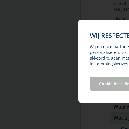
temperatuur in huis
schuilh
Kanker bij huisdieren
konijne
Ouderdomskwalen
Kijk naa
is bewe
Overlijden en rouw
bijvoorb
Teken en door teken
WIJ RESPECT
geen ho
overgedragen ziekten
dierenar
Therapietrouw
Wij en onze partner
Let op: 
personaliseren, soc
Titeren en vaccineren
wanneer 
akkoord te gaan me
Vergiftiging bij huisdieren
zomaar 
instemmingskeuzes w
aan kun
Vlooienbestrijding bij huisdieren
Vuurwerk
Wat i
Cookie instelli
Winter en kou
Hoevee
Ziektekostenverzekering voor uw
huisdier
Waardo
Wat zi
Gewr