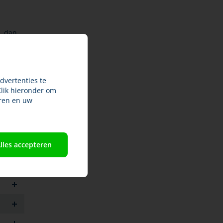
n, dan
j vaak
dvertenties te
ker
Klik hieronder om
ren en uw
beste
lles accepteren