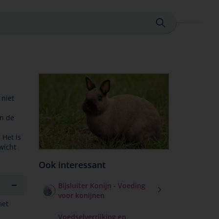
Sluiten
 niet
an de
 Het is
wicht
Ook interessant
Bijsluiter Konijn - Voeding
voor konijnen
met
Voedselverrijking en