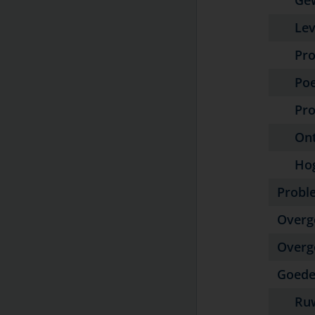
Leve
Probl
Poets
Prob
Ontst
Hoger
Probl
Overg
Overg
Goede
Ruw