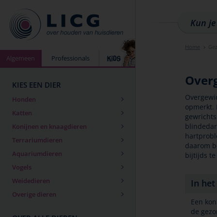
Home
Ge
Algemeen
Professionals
Overg
KIES EEN DIER
Overgewic
Honden
opmerkt. 
Katten
gewrichts
blindedar
Konijnen en knaagdieren
hartprobl
Terrariumdieren
daarom be
Aquariumdieren
bijtijds t
Vogels
Weidedieren
In het
Overige dieren
Een koni
de gezo