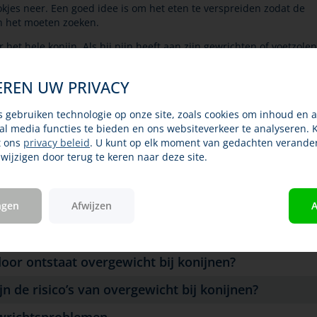
okjes neer. Een goed idee is om het eten te verspreiden zodat de
n het moeten zoeken.
r het hele konijn. Als hij pijn heeft aan zijn gewrichten of voetzole
gen niet prettig. Daar moet dan eerst iets aan gedaan worden,
eeld met pijnstillers. Als een konijn last heeft van zijn gebit, wil hi
EREN UW PRIVACY
oi eten. Dan moet zijn gebit behandeld worden. Bespreek met uw
ts alles wat een rol kan spelen bij overgewicht bij uw konijn.
s gebruiken technologie op onze site, zoals cookies om inhoud en a
een konijn moet altijd blijven eten. Niet eten kan gevaarlijk zijn, ze
ial media functies te bieden en ons websiteverkeer te analyseren. 
een konijn te dik is! Wil een konijn geen hooi eten, haal dan niet
t ons
privacy beleid
. U kunt op elk moment van gedachten verande
de brokjes weg. Overleg met de dierenarts hoe u het afvallen het 
ijzigen door terug te keren naar deze site.
t pakken.
s overgewicht?
ngen
Afwijzen
A
l konijnen zijn te dik?
or ontstaat overgewicht bij konijnen?
jn de risico’s van overgewicht bij konijnen?
ichtsproblemen